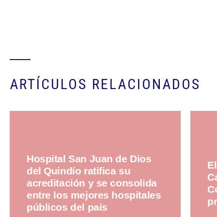
ARTÍCULOS RELACIONADOS
Hospital San Juan de Dios
El
del Quindío ratifica su
Ca
acreditación y se consolida
C
entre los mejores hospitales
pr
públicos del país