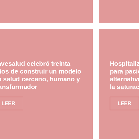
avesalud celebró treinta
Hospitali
ños de construir un modelo
para paci
e salud cercano, humano y
alternati
ransformador
la satura
LEER
LEER