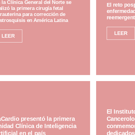
 la Clínica General del Norte se
El reto pos
alizó la primera cirugía fetal
enfermedad
trauterina para corrección de
reemergent
strosquisis en América Latina
LEER
LEER
El Institu
Cardio presentó la primera
Cancerolo
idad Clínica de Inteligencia
conmemor
tificial en el país
dedicados 