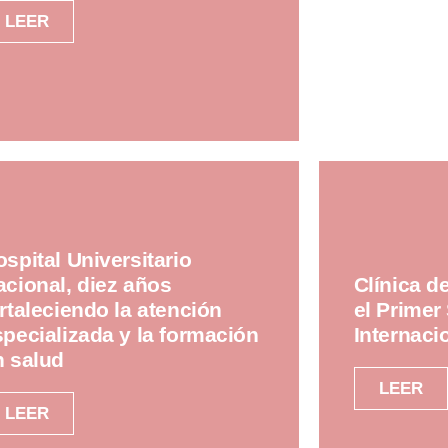
LEER
spital Universitario
acional, diez años
Clínica d
rtaleciendo la atención
el Primer
specializada y la formación
Internaci
n salud
LEER
LEER