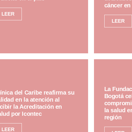
cáncer en
LEER
LEER
La Fundac
ínica del Caribe reafirma su
Bogotá ce
lidad en la atención al
compromis
cibir la Acreditación en
la salud e
lud por Icontec
región
LEER