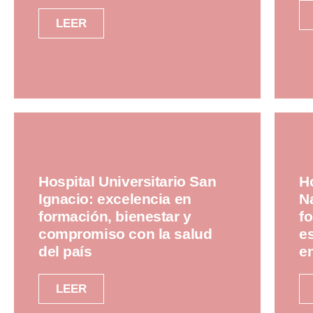
LEER
Hospital Universitario San
Ho
Ignacio: excelencia en
N
formación, bienestar y
fo
compromiso con la salud
e
del país
e
LEER