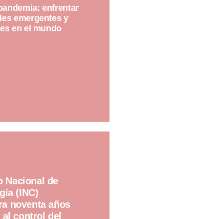
pandemia: enfrentar
es emergentes y
es en el mundo
to Nacional de
gía (INC)
a noventa años
al control del