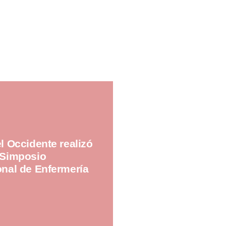
el Occidente realizó
 Simposio
onal de Enfermería