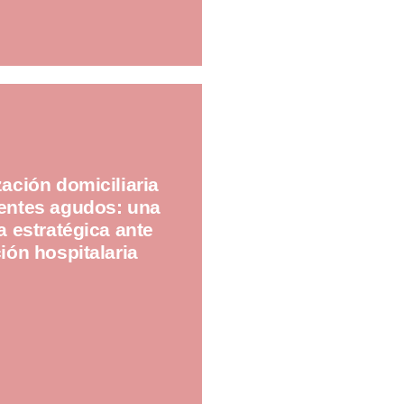
zación domiciliaria
entes agudos: una
va estratégica ante
ción hospitalaria