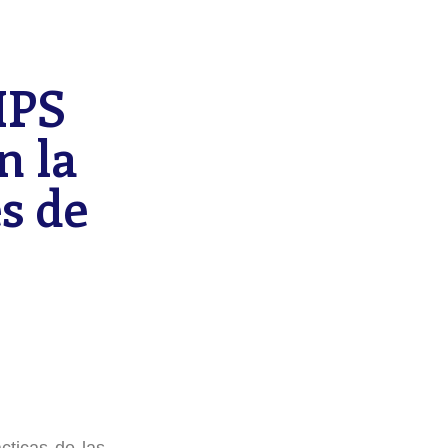
IPS
n la
s de
cticas de las