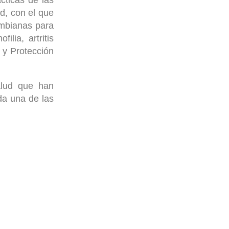
ud, con el que
ombianas para
lia, artritis
d y Protección
alud que han
da una de las