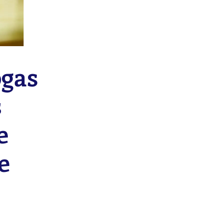
ogas
s
e
e