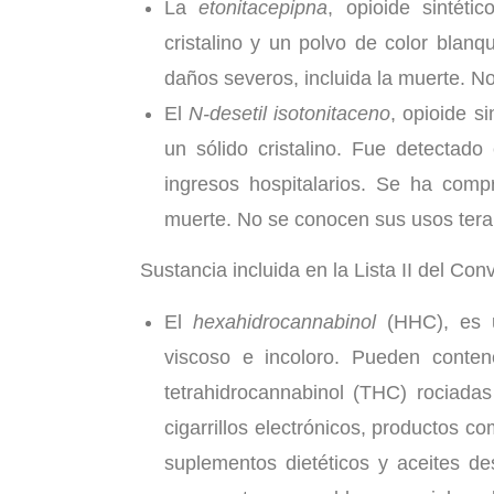
La
etonitacepipna
, opioide sintét
cristalino y un polvo de color blan
daños severos, incluida la muerte. N
El
N-desetil isotonitaceno
, opioide s
un sólido cristalino. Fue detectad
ingresos hospitalarios. Se ha com
muerte. No se conocen sus usos tera
Sustancia incluida en la Lista II del Co
El
hexahidrocannabinol
(HHC), es u
viscoso e incoloro. Pueden conte
tetrahidrocannabinol (THC) rociadas
cigarrillos electrónicos, productos 
suplementos dietéticos y aceites de