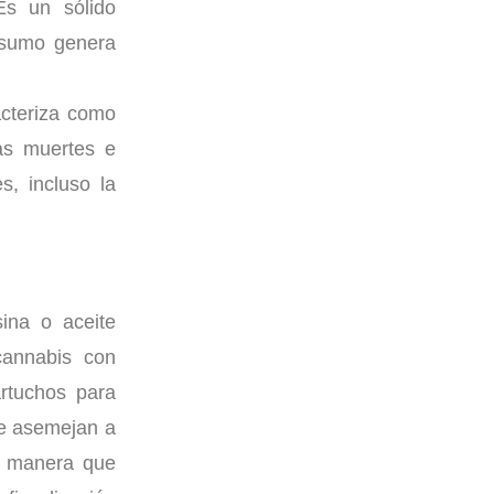
Es un sólido
onsumo genera
acteriza como
sas muertes e
, incluso la
ina o aceite
cannabis con
artuchos para
se asemejan a
de manera que