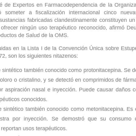
é de Expertos en Farmacodependencia de la Organiza
someter a fiscalización internacional cinco nueva
sustancias fabricadas clandestinamente constituyen un
n ofrecer ningún uso terapéutico reconocido, afirmó De
roductos de Salud de la OMS.
luidas en la Lista I de la Convención Única sobre Estup
72, son los siguientes nitazenos:
e sintético también conocido como protonitacepina. Se 
coloro o cristalino, y se detectó en comprimidos de fárm
r aspiración nasal e inyección. Puede causar daños c
apéuticos conocidos.
de sintético también conocido como metonitacepina. Es 
stra por inyección. Se demostró que su consumo 
 reportan usos terapéuticos.