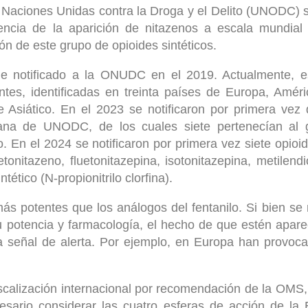
s Naciones Unidas contra la Droga y el Delito (UNODC)
encia de la aparición de nitazenos a escala mundial
ón de este grupo de opioides sintéticos.
ue notificado a la ONUDC en el 2019. Actualmente, e
entes, identificadas en treinta países de Europa, Améri
 Asiático. En el 2023 se notificaron por primera vez 
rana de UNODC, de los cuales siete pertenecían al 
o. En el 2024 se notificaron por primera vez siete opioid
etonitazeno, fluetonitazepina, isotonitazepina, metilend
tético (N-propionitrilo clorfina).
s potentes que los análogos del fentanilo. Si bien se
u potencia y farmacología, el hecho de que estén apar
 señal de alerta. Por ejemplo, en Europa han provoca
iscalización internacional por recomendación de la OMS,
esario considerar las cuatro esferas de acción de la 