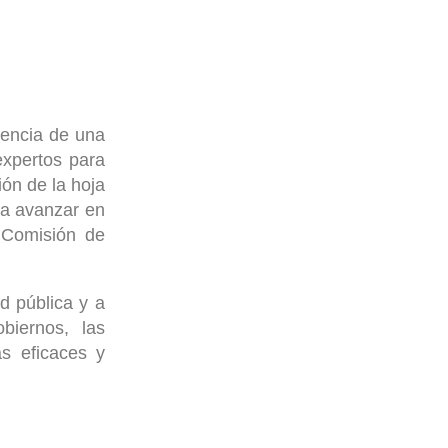
gencia de una
expertos para
ión de la hoja
ra avanzar en
a Comisión de
ud pública y a
biernos, las
as eficaces y