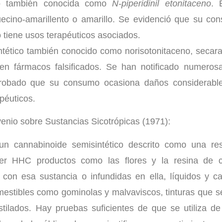
ico también conocida como
N-piperidinil etonitaceno
. 
quecino-amarillento o amarillo. Se evidenció que su c
o tiene usos terapéuticos asociados.
intético también conocido como norisotonitaceno, secar
o en fármacos falsificados. Se han notificado numero
probado que su consumo ocasiona daños considerables
péuticos.
nvenio sobre Sustancias Sicotrópicas (1971):
n cannabinoide semisintético descrito como una res
ner HHC productos como las flores y la resina de 
 con esa sustancia o infundidas en ella, líquidos y c
comestibles como gominolas y malvaviscos, tinturas que 
stilados. Hay pruebas suficientes de que se utiliza 