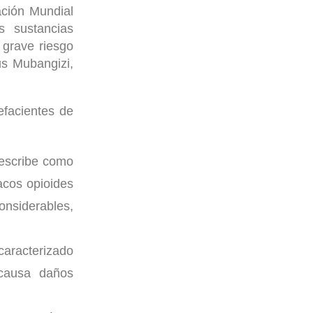
ción Mundial
s sustancias
 grave riesgo
us Mubangizi,
efacientes de
describe como
acos opioides
onsiderables,
caracterizado
causa daños