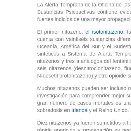
La Alerta Temprana de la Oficina de la
Sustancias Psicoactivas contiene evid
fuertes indicios de una mayor propagaci
El primer nitazeno,
el isotonitazeno
, f
cuenta con veintiséis sustancias difer
Oceanía, América del Sur y el Sudeste
sintéticos a Sistema de Alerta Temp
nitazenos y tres a análogos del fentanil
seis nitazenos (desnitroclonitazeno, flu
N-desetil protonitazeno) y otro opioide sin
Muchos nitazenos pueden ser incluso má
investigación para comprender mejor s
gran número de casos mortales es una
sobredosis en
Irlanda
y el Reino Unido.
Diez nitazenos ya fueron sometidos a f
rápida aparición y propagación es nec