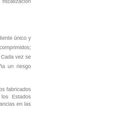
fiscalización
iente único y
 comprimidos;
. Cada vez se
ña un riesgo
cos fabricados
 los Estados
ancias en las