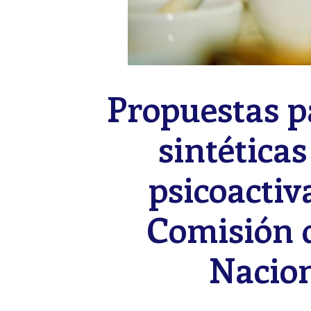
Propuestas p
sintética
psicoactiva
Comisión d
Nacio