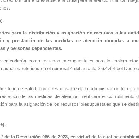
rvicios, conforme lo establece la Guía para la atención clínica integr
iones.
).
erios para la distribución y asignación de recursos a las enti
ción y prestación de las medidas de atención dirigidas a mu
hijas y personas dependientes.
e entenderán como recursos presupuestales para la implementac
 aquellos referidos en el numeral 4 del artículo 2.6.4.4.4 del Decret
inisterio de Salud, como responsable de la administración técnica d
estación de las medidas de atención, verificará el cumplimiento d
ción para la asignación de los recursos presupuestales que se desti
e).
1.° de la Resolución 986 de 2023, en virtud de la cual se establec