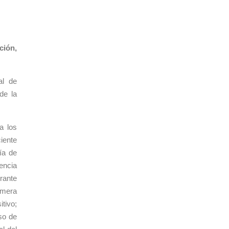
ción,
al de
de la
a los
iente
ía de
encia
urante
imera
tivo;
so de