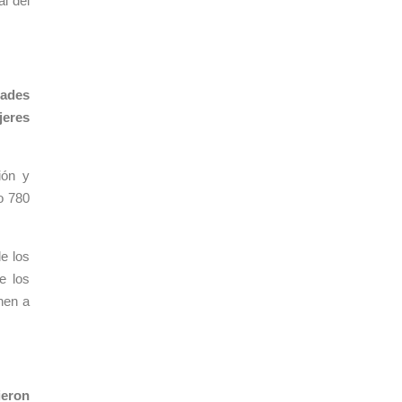
al del
dades
jeres
ión y
o 780
e los
e los
nen a
ieron