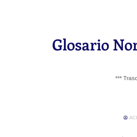
Glosario N
*** Tra
AC