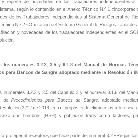
n y reporte de novedades de los trabajadores independientes-afil
o sistema, según lo contenido en el Anexo Técnico N.º 1 «Incorporaci
dades de los Trabajadores Independientes al Sistema General de Ri
Técnico N.º 2 «Operación del Sistema General de Riesgos Laborales 
Afiliación y novedades de los trabajadores independientes en el SG
olución.
n los numerales 3.2.2, 3.5 y 9.1.8 del Manual de Normas Técn
tos para Bancos de Sangre adoptado mediante la Resolución 9
 numerales 3.2.2 y 3.5 del Capítulo 3 y el numeral 9.1.8 del
Manu
 y de Procedimientos para Bancos de Sangre
, adoptado median
esolución 3212 de 2018, con el propósito de eliminar las referencias 
 sexo con hombres (HSH) y población trans como factores, gr
ara proteger al receptor», que hace parte del numeral 3.2 «Requisitos