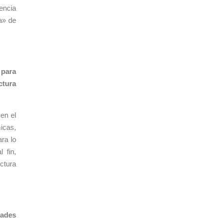
encia
a» de
 para
ctura
en el
icas,
ara lo
 fin,
ctura
dades