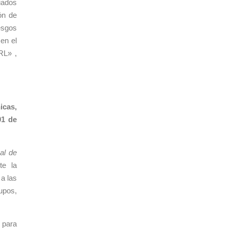
iados
ón de
esgos
en el
RL» ,
icas,
01 de
al de
te la
a las
upos,
 para