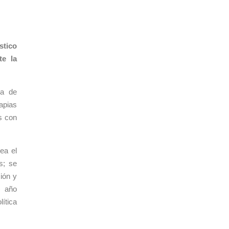
stico
te la
ca de
apias
as con
ea el
s; se
ión y
) año
lítica