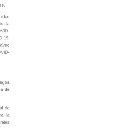
es.
nidos
ra la
OVID-
D-19;
naVac
OVID-
esgos
ia de
al de
ra la
rales