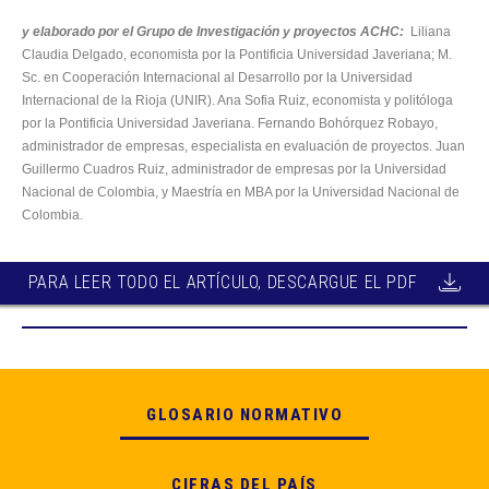
y elaborado por el Grupo de Investigación y proyectos ACHC:
Liliana
Claudia Delgado, economista por la Pontificia Universidad Javeriana; M.
Sc. en Cooperación Internacional al Desarrollo por la Universidad
Internacional de la Rioja (UNIR). Ana Sofia Ruiz, economista y politóloga
por la Pontificia Universidad Javeriana. Fernando Bohórquez Robayo,
administrador de empresas, especialista en evaluación de proyectos. Juan
Guillermo Cuadros Ruiz, administrador de empresas por la Universidad
Nacional de Colombia, y Maestría en MBA por la Universidad Nacional de
Colombia.
PARA LEER TODO EL ARTÍCULO, DESCARGUE EL PDF
GLOSARIO NORMATIVO
CIFRAS DEL PAÍS