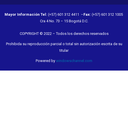
Mayor Información
Tel:
(+57) 601 312 4411 –
Fax:
(+57) 601 312 1005
Cra 4 No. 73 – 15 Bogotá D.C.
COPYRIGHT © 2022 – Todos los derechos reservados
Prohibida su reproducción parcial o total sin autorización escrita de su
titular
Powered by
windowschannel.com